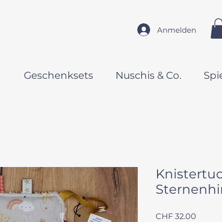
Anmelden
n
Geschenksets
Nuschis & Co.
Spi
Knistertu
Sternenh
Preis
CHF 32.00