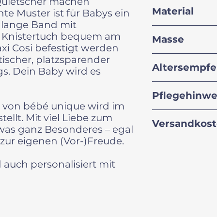
Quietscher machen
Jedes Knistertuch i
Material
te Muster ist für Babys ein
geringfügigen Ab
kommen.
 lange Band mit
100% Baumwolle OEK
 Knistertuch bequem am
Masse
schadstoffgeprüft 
i Cosi befestigt werden
Babys
tischer, platzsparender
ca. 19x19 cm
Altersempf
gs. Dein Baby wird es
0 – 12 Monate
Pflegehinwe
h von bébé unique wird im
mit einem feuchte
tellt. Mit viel Liebe zum
Versandkos
 etwas ganz Besonderes – egal
zur eigenen (Vor-)Freude.
A-Post: CHF 2.50
B-Post: CHF 2.00
 auch personalisiert mit