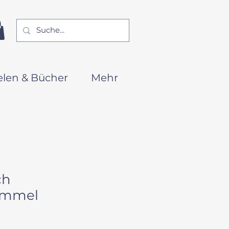
elen & Bücher
Mehr
ch
immel