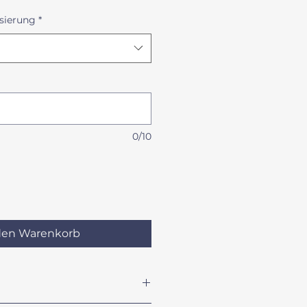
sierung
*
0/10
den Warenkorb