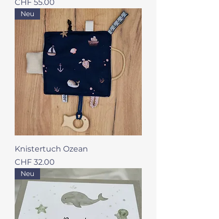
Preis
CHF 55.00
Neu
Knistertuch Ozean
Preis
CHF 32.00
Neu