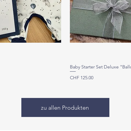
Baby Starter Set Deluxe "Ball
Preis
CHF 125.00
zu allen Produkten